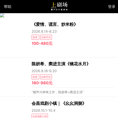
帮助
登录
《爱情、谎言、炒米粉》
2026.8.14-8.23
套票
自制节目
100-480元
陈妍希、窦进主演《镜花水月》
2026.9.18-9.20
套票
自制节目
180-980元
“赖声川神奇之作，陈妍希×窦进主演”
会昌戏剧小镇｜《幺幺洞捌》
2026.10.1-10.4
会昌戏剧小镇