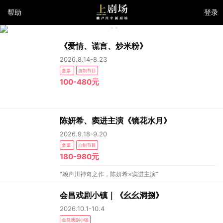
帮助
登录
《爱情、谎言、炒米粉》
2026.8.14-8.23
套票
自制节目
100-480元
陈妍希、窦进主演《镜花水月》
2026.9.18-9.20
套票
自制节目
180-980元
“赖声川神奇之作，陈妍希×窦进主演”
会昌戏剧小镇｜《幺幺洞捌》
2026.10.1-10.4
会昌戏剧小镇