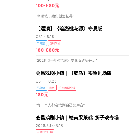
100-580元
“拿起笔，她们创造世界”
【巡演】《暗恋桃花源》专属版
7.31 - 8.15
早鸟票
自制节目
180-880元
“2026《暗恋桃花源》专属版巡演开启”
会昌戏剧小镇｜《蓝马》实验剧场版
7.31 - 10.25
早鸟票
套票
会昌戏剧小镇
180元
“每一个人都会找到自己的声音”
会昌戏剧小镇｜赣南采茶戏-折子戏专场
2026.8.14-8.15
会昌戏剧小镇