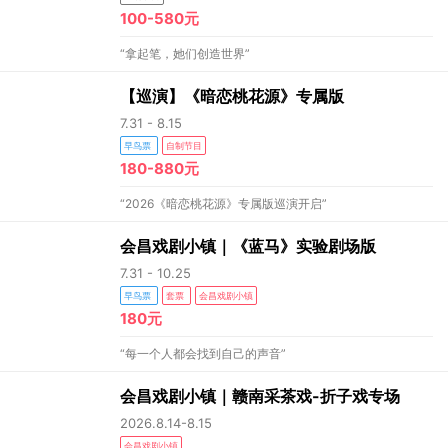
100-580元
“拿起笔，她们创造世界”
【巡演】《暗恋桃花源》专属版
7.31 - 8.15
早鸟票
自制节目
180-880元
“2026《暗恋桃花源》专属版巡演开启”
会昌戏剧小镇｜《蓝马》实验剧场版
7.31 - 10.25
早鸟票
套票
会昌戏剧小镇
180元
“每一个人都会找到自己的声音”
会昌戏剧小镇｜赣南采茶戏-折子戏专场
2026.8.14-8.15
会昌戏剧小镇