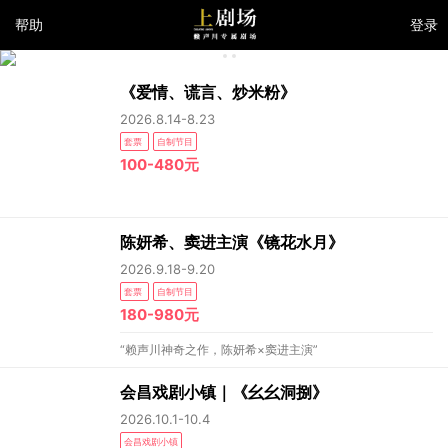
帮助
登录
《爱情、谎言、炒米粉》
2026.8.14-8.23
套票
自制节目
100-480元
陈妍希、窦进主演《镜花水月》
2026.9.18-9.20
套票
自制节目
180-980元
“赖声川神奇之作，陈妍希×窦进主演”
会昌戏剧小镇｜《幺幺洞捌》
2026.10.1-10.4
会昌戏剧小镇