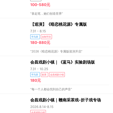
100-580元
“拿起笔，她们创造世界”
【巡演】《暗恋桃花源》专属版
7.31 - 8.15
早鸟票
自制节目
180-880元
“2026《暗恋桃花源》专属版巡演开启”
会昌戏剧小镇｜《蓝马》实验剧场版
7.31 - 10.25
早鸟票
套票
会昌戏剧小镇
180元
“每一个人都会找到自己的声音”
会昌戏剧小镇｜赣南采茶戏-折子戏专场
2026.8.14-8.15
会昌戏剧小镇