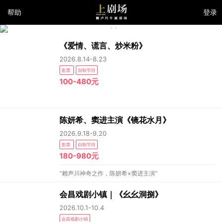
帮助
登录
《爱情、谎言、炒米粉》
2026.8.14-8.23
套票
自制节目
100-480元
陈妍希、窦进主演《镜花水月》
2026.9.18-9.20
套票
自制节目
180-980元
“赖声川神奇之作，陈妍希×窦进主演”
会昌戏剧小镇｜《幺幺洞捌》
2026.10.1-10.4
会昌戏剧小镇