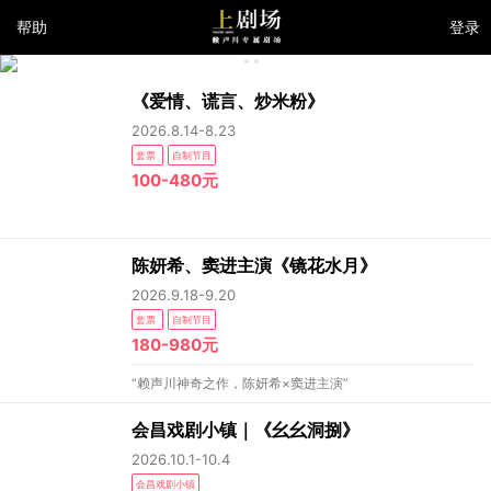
帮助
登录
《爱情、谎言、炒米粉》
2026.8.14-8.23
套票
自制节目
100-480元
陈妍希、窦进主演《镜花水月》
2026.9.18-9.20
套票
自制节目
180-980元
“赖声川神奇之作，陈妍希×窦进主演”
会昌戏剧小镇｜《幺幺洞捌》
2026.10.1-10.4
会昌戏剧小镇