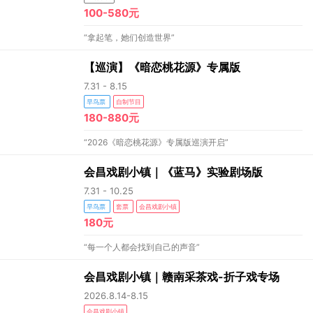
100-580元
“拿起笔，她们创造世界”
【巡演】《暗恋桃花源》专属版
7.31 - 8.15
早鸟票
自制节目
180-880元
“2026《暗恋桃花源》专属版巡演开启”
会昌戏剧小镇｜《蓝马》实验剧场版
7.31 - 10.25
早鸟票
套票
会昌戏剧小镇
180元
“每一个人都会找到自己的声音”
会昌戏剧小镇｜赣南采茶戏-折子戏专场
2026.8.14-8.15
会昌戏剧小镇