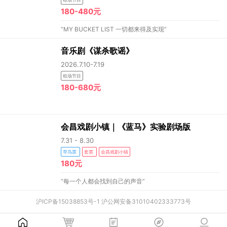
180-480元
“MY BUCKET LIST 一切都来得及实现”
音乐剧《谋杀歌谣》
2026.7.10-7.19
租场节目
180-680元
会昌戏剧小镇｜《蓝马》实验剧场版
7.31 - 8.30
早鸟票
套票
会昌戏剧小镇
180元
“每一个人都会找到自己的声音”
沪ICP备15038853号-1
沪公网安备31010402333773号