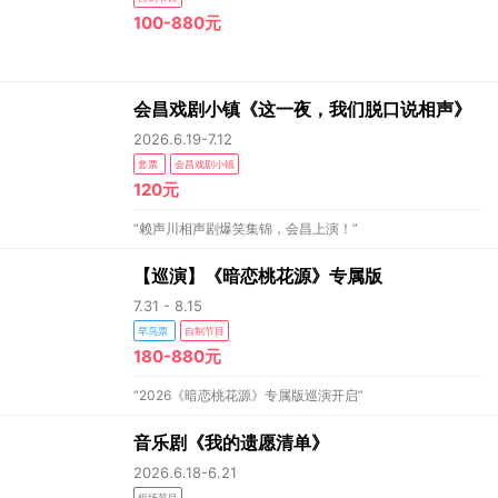
100-880元
会昌戏剧小镇《这一夜，我们脱口说相声》
2026.6.19-7.12
套票
会昌戏剧小镇
120元
“赖声川相声剧爆笑集锦，会昌上演！”
【巡演】《暗恋桃花源》专属版
7.31 - 8.15
早鸟票
自制节目
180-880元
“2026《暗恋桃花源》专属版巡演开启”
音乐剧《我的遗愿清单》
2026.6.18-6.21
租场节目