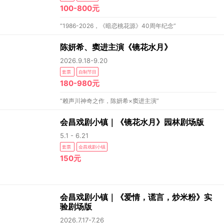
100-800元
“1986-2026，《暗恋桃花源》40周年纪念”
陈妍希、窦进主演《镜花水月》
2026.9.18-9.20
套票
自制节目
180-980元
“赖声川神奇之作，陈妍希×窦进主演”
会昌戏剧小镇｜《镜花水月》园林剧场版
5.1 - 6.21
套票
会昌戏剧小镇
150元
会昌戏剧小镇｜《爱情，谎言，炒米粉》实
验剧场版
2026.7.17-7.26