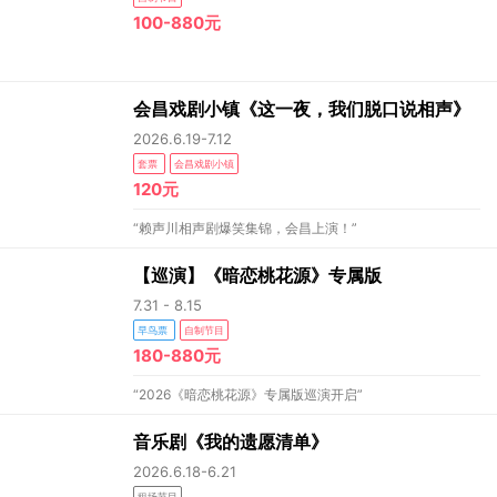
100-880元
会昌戏剧小镇《这一夜，我们脱口说相声》
2026.6.19-7.12
套票
会昌戏剧小镇
120元
“赖声川相声剧爆笑集锦，会昌上演！”
【巡演】《暗恋桃花源》专属版
7.31 - 8.15
早鸟票
自制节目
180-880元
“2026《暗恋桃花源》专属版巡演开启”
音乐剧《我的遗愿清单》
2026.6.18-6.21
租场节目