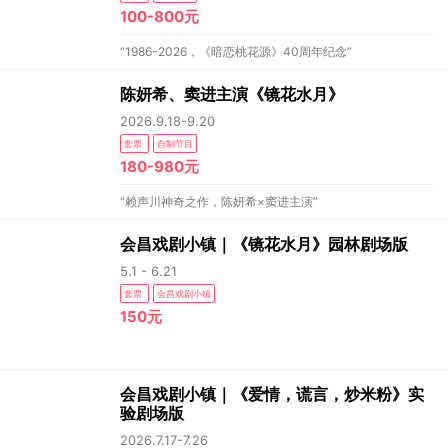
100-800元
“1986-2026，《暗恋桃花源》40周年纪念”
陈妍希、窦进主演《镜花水月》
2026.9.18-9.20
套票
自制节目
180-980元
“赖声川神奇之作，陈妍希×窦进主演”
会昌戏剧小镇｜《镜花水月》园林剧场版
5.1 - 6.21
套票
会昌戏剧小镇
150元
会昌戏剧小镇｜《爱情，谎言，炒米粉》实
验剧场版
2026.7.17-7.26