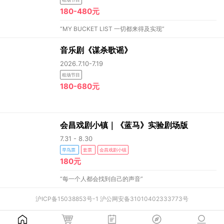
180-480元
“MY BUCKET LIST 一切都来得及实现”
音乐剧《谋杀歌谣》
2026.7.10-7.19
租场节目
180-680元
会昌戏剧小镇｜《蓝马》实验剧场版
7.31 - 8.30
早鸟票
套票
会昌戏剧小镇
180元
“每一个人都会找到自己的声音”
沪ICP备15038853号-1
沪公网安备31010402333773号