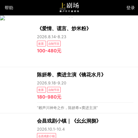
帮助
登录
《爱情、谎言、炒米粉》
2026.8.14-8.23
套票
自制节目
100-480元
陈妍希、窦进主演《镜花水月》
2026.9.18-9.20
套票
自制节目
180-980元
“赖声川神奇之作，陈妍希×窦进主演”
会昌戏剧小镇｜《幺幺洞捌》
2026.10.1-10.4
会昌戏剧小镇