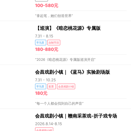
100-580元
“拿起笔，她们创造世界”
【巡演】《暗恋桃花源》专属版
7.31 - 8.15
早鸟票
自制节目
180-880元
“2026《暗恋桃花源》专属版巡演开启”
会昌戏剧小镇｜《蓝马》实验剧场版
7.31 - 10.25
早鸟票
套票
会昌戏剧小镇
180元
“每一个人都会找到自己的声音”
会昌戏剧小镇｜赣南采茶戏-折子戏专场
2026.8.14-8.15
会昌戏剧小镇